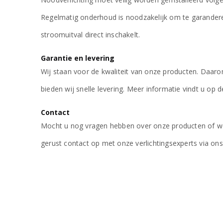
€
46,88
excl. BTW
Regelmatig onderhoud is noodzakelijk om te garanderen
stroomuitval direct inschakelt.
3-Fase Noodverlichting Mini Spot
€
71,88
excl. BTW
Garantie en levering
Wij staan voor de kwaliteit van onze producten. Daaro
bieden wij snelle levering. Meer informatie vindt u op 
Contact
Mocht u nog vragen hebben over onze producten of wel
gerust contact op met onze verlichtingsexperts via on