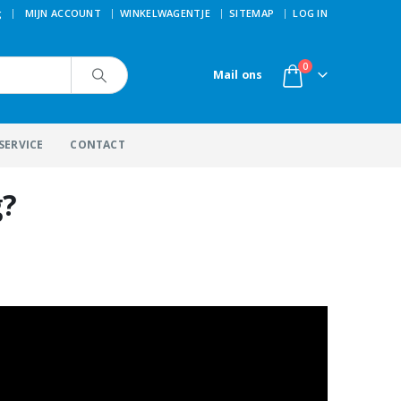
|
g
MIJN ACCOUNT
WINKELWAGENTJE
SITEMAP
LOG IN
0
Mail ons
SERVICE
CONTACT
g?