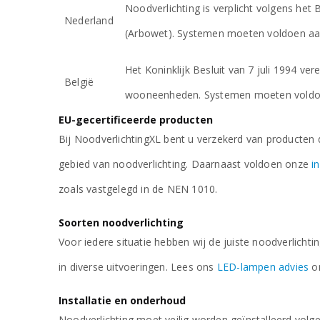
Noodverlichting is verplicht volgens he
Nederland
(Arbowet). Systemen moeten voldoen a
Het Koninklijk Besluit van 7 juli 1994 ve
België
wooneenheden. Systemen moeten voldo
EU-gecertificeerde producten
Bij NoodverlichtingXL bent u verzekerd van producte
gebied van noodverlichting. Daarnaast voldoen onze
i
zoals vastgelegd in de NEN 1010.
Soorten noodverlichting
Voor iedere situatie hebben wij de juiste noodverlichti
€
46,88
excl. BTW
in diverse uitvoeringen. Lees ons
LED-lampen advies
om
Installatie en onderhoud
Noodverlichting moet veilig worden geïnstalleerd vol