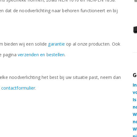
€
46,88
excl. BTW
 dat de noodverlichting naar behoren functioneert en bij
 - Zwart
3-Fase Noodverlichting Mini Spot - Zwart
€
71,88
excl. BTW
m bieden wij een solide
garantie
op al onze producten. Ook
de pagina
verzenden en bestellen
.
G
ke noodverlichting het best bij uw situatie past, neem dan
I
s
contactformulier
.
v
I
n
W
n
W
p