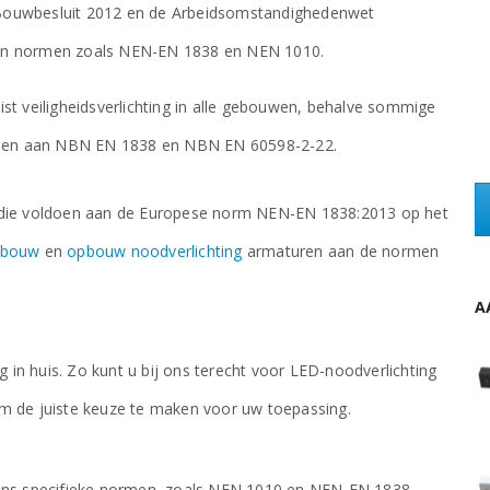
t Bouwbesluit 2012 en de Arbeidsomstandighedenwet
an normen zoals NEN-EN 1838 en NEN 1010.
reist veiligheidsverlichting in alle gebouwen, behalve sommige
en aan NBN EN 1838 en NBN EN 60598-2-22.
n die voldoen aan de Europese norm NEN-EN 1838:2013 op het
nbouw
en
opbouw noodverlichting
armaturen aan de normen
A
3-Fase Anti-Paniek Slim Spot LED Noodverlichting 3W - Zwart
3-Fase Anti-Paniek Slim Spot LED Noodverlichting 3W - Zwart
ng in huis. Zo kunt u bij ons terecht voor LED-noodverlichting
€
46,88
excl. BTW
 de juiste keuze te maken voor uw toepassing.
3-Fase Anti-Paniek Slim Spot LED Noodverlichting 3W - Wit
3-Fase Anti-Paniek Slim Spot LED Noodverlichting 3W - Wit
gens specifieke normen, zoals NEN 1010 en NEN-EN 1838.