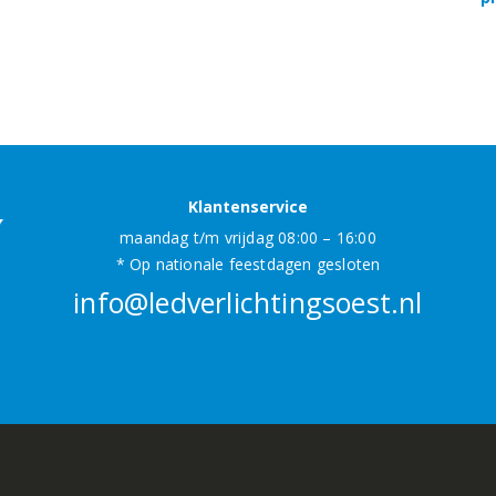
Klantenservice
maandag t/m vrijdag 08:00 – 16:00
* Op nationale feestdagen gesloten
info@ledverlichtingsoest.nl