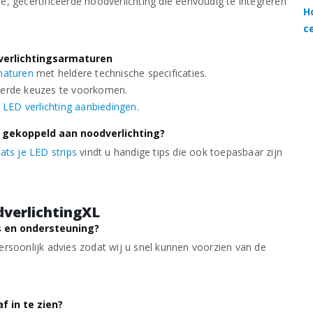
, gecertificeerde noodverlichting die eenvoudig te integreren
H
c
dverlichtingsarmaturen
rmaturen
met heldere technische specificaties.
eerde keuzes te voorkomen.
a
LED verlichting aanbiedingen
.
 gekoppeld aan noodverlichting?
ats je LED strips
vindt u handige tips die ook toepasbaar zijn
verlichtingXL
s en ondersteuning?
rsoonlijk advies zodat wij u snel kunnen voorzien van de
f in te zien?