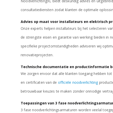
NoodverlichtingXL biedt deskundig advies en uitgebrei
consultatiediensten zodat klanten de optimale oplossi
Advies op maat voor installateurs en elektrisch p
Onze experts helpen installateurs bij het selecteren va
de strengste eisen en garantie van werking bieden in n
specifieke projectomstandigheden adviseren wij opti
renovatieprojecten.
Technische documentatie en productinformatie b
We zorgen ervoor dat alle klanten toegang hebben tot 
en certificaten van de
officiële noodverlichting
producte
betrouwbaar keuzes te maken zonder onnodige vertra
Toepassingen van 3 fase noodverlichtingsarmatur
3 fase noodverlichtingsarmaturen worden veelal toegepa