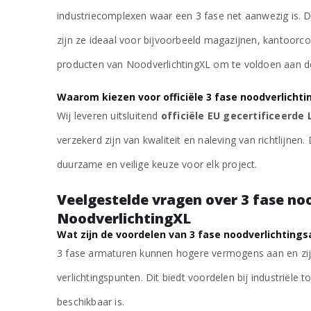
industriecomplexen waar een 3 fase net aanwezig is. D
zijn ze ideaal voor bijvoorbeeld magazijnen, kantoorc
producten van NoodverlichtingXL om te voldoen aan de
Waarom kiezen voor officiële 3 fase noodverlichti
Wij leveren uitsluitend
officiële EU gecertificeerde
verzekerd zijn van kwaliteit en naleving van richtlijne
duurzame en veilige keuze voor elk project.
Veelgestelde vragen over 3 fase no
NoodverlichtingXL
Wat zijn de voordelen van 3 fase noodverlichting
3 fase armaturen kunnen hogere vermogens aan en zijn
verlichtingspunten. Dit biedt voordelen bij industriële
€
46,88
excl. BTW
beschikbaar is.