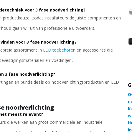
3-Fase Anti-Paniek Slim Spot LED Noodverlichting 3W - Wit
3-Fase Anti-Paniek Slim Spot LED Noodverlichting 3W - Wit
ietechniek voor 3 fase noodverlichting?
€
46,88
excl. BTW
n productkeuze, zodat installateurs de juiste componenten en
rhoud gaan wij uit van professionele uitvoerders.
 - Zwart
3-Fase Noodverlichting Mini Spot - Zwart
vinden voor 3 fase noodverlichting?
€
71,88
excl. BTW
gebreid assortiment in
LED toebehoren
en accessoires die
bevestigingsmaterialen en voedingen.
an 3 fase noodverlichting?
rtingen en bundeldeals op noodverlichtingsproducten en LED
G
O
n
se noodverlichting
K
 het meest relevant?
w
teurs die werken aan grote commerciële en industriële
H
i