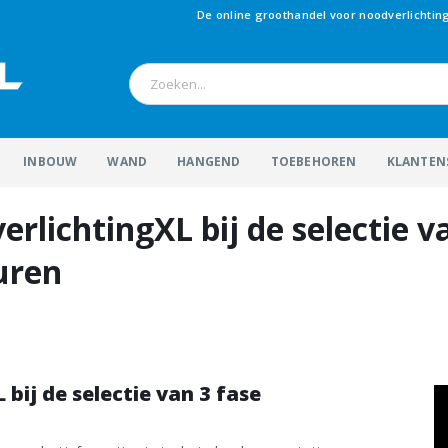
De online groothandel voor noodverlichtin
INBOUW
WAND
HANGEND
TOEBEHOREN
KLANTEN
lichtingXL bij de selectie v
uren
ij de selectie van 3 fase