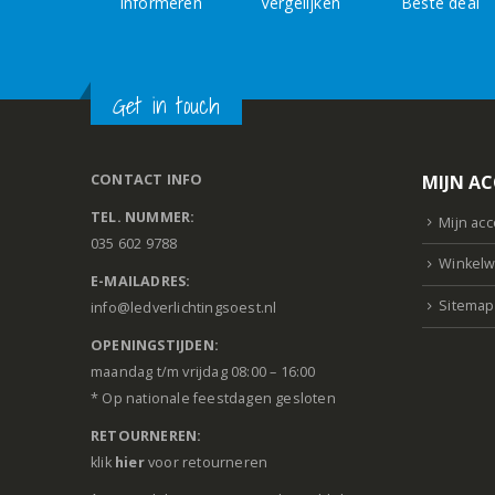
Informeren
Vergelijken
Beste deal
Get in touch
CONTACT INFO
MIJN A
TEL. NUMMER:
Mijn ac
035 602 9788
Winkelw
E-MAILADRES:
Sitemap
info@ledverlichtingsoest.nl
OPENINGSTIJDEN:
maandag t/m vrijdag 08:00 – 16:00
* Op nationale feestdagen gesloten
RETOURNEREN:
klik
hier
voor retourneren