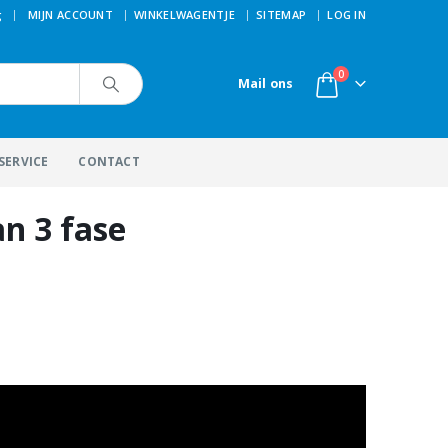
|
g
MIJN ACCOUNT
WINKELWAGENTJE
SITEMAP
LOG IN
0
Mail ons
SERVICE
CONTACT
an 3 fase