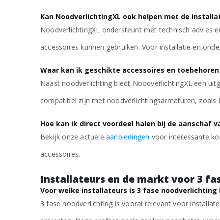
Kan NoodverlichtingXL ook helpen met de installat
€
46,88
excl. BTW
NoodverlichtingXL ondersteunt met technisch advies e
accessoires kunnen gebruiken. Voor installatie en onde
3-Fase Noodverlichting Mini Spot
Waar kan ik geschikte accessoires en toebehoren 
€
71,88
excl. BTW
Naast noodverlichting biedt NoodverlichtingXL een uit
compatibel zijn met noodverlichtingsarmaturen, zoals 
Hoe kan ik direct voordeel halen bij de aanschaf v
Bekijk onze actuele
aanbiedingen
voor interessante ko
accessoires.
Installateurs en de markt voor 3 fa
Voor welke installateurs is 3 fase noodverlichting
3 fase noodverlichting is vooral relevant voor installa