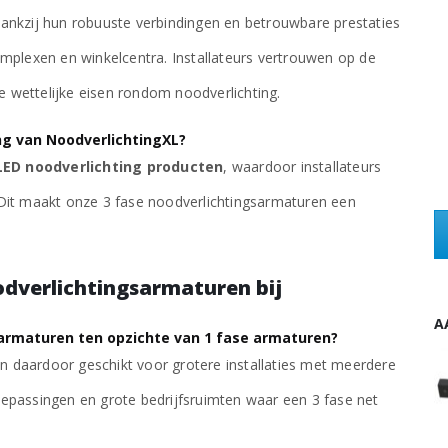
ankzij hun robuuste verbindingen en betrouwbare prestaties
omplexen en winkelcentra. Installateurs vertrouwen op de
 wettelijke eisen rondom noodverlichting.
ng van NoodverlichtingXL?
 LED noodverlichting producten
, waardoor installateurs
n. Dit maakt onze 3 fase noodverlichtingsarmaturen een
odverlichtingsarmaturen bij
A
sarmaturen ten opzichte van 1 fase armaturen?
 daardoor geschikt voor grotere installaties met meerdere
3-Fase Anti-Paniek Slim Spot LED Noodverlichting 3W - Zwart
3-Fase Anti-Paniek Slim Spot LED Noodverlichting 3W - Zwart
 toepassingen en grote bedrijfsruimten waar een 3 fase net
€
46,88
excl. BTW