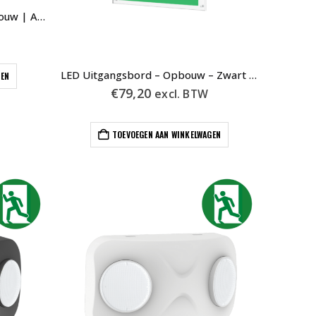
LED Uitgangsbord IP65 | Opbouw | AT | Incl. Pictogrammen
LED Uitgangsbord – Opbouw – Zwart – Auto Test – Pictogrammen – 600-018
GEN
€
79,20
excl. BTW
TOEVOEGEN AAN WINKELWAGEN