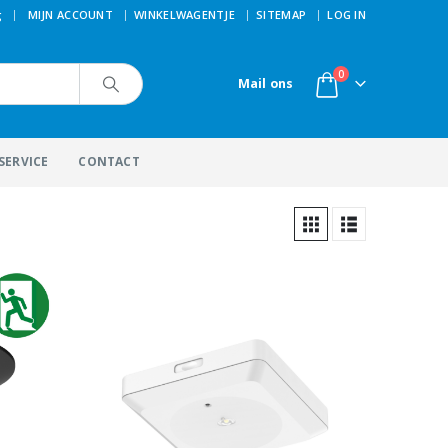
|
g
MIJN ACCOUNT
WINKELWAGENTJE
SITEMAP
LOG IN
0
Mail ons
SERVICE
CONTACT