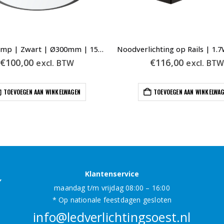
Plafondlamp | Zwart | Ø300mm | 15W | IP65 | TRI-Wh | Noodverlichting
€
100,00
€
116,00
excl. BTW
excl. BT
TOEVOEGEN AAN WINKELWAGEN
TOEVOEGEN AAN WINKELWA
Klantenservice
maandag t/m vrijdag 08:00 – 16:00
* Op nationale feestdagen gesloten
info@ledverlichtingsoest.nl