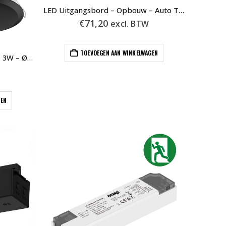
LED Uitgangsbord – Opbouw – Auto Test – Incl. Pictogrammen
€
71,20
excl. BTW
TOEVOEGEN AAN WINKELWAGEN
Noodverlichting Inbouwspot – 3W – Ø140mm – Zwart – Auto Test
GEN