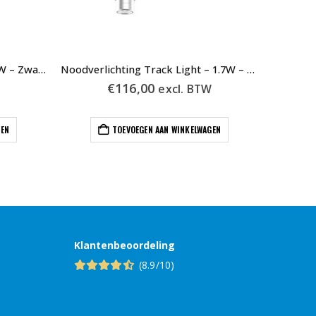
Noodverlichting op Rails | 1.7W – Zwart – Automatische Test
Noodverlichting Track Light – 1.7W – Wit – Automatische Test
€
116,00
W
excl. BTW
GEN
TOEVOEGEN AAN WINKELWAGEN
Klantenbeoordeling
(8.9/10)