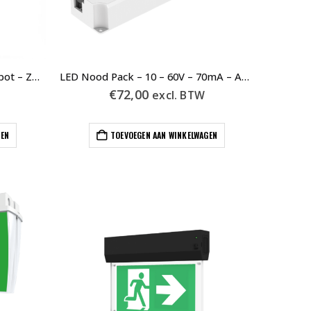
3-Fase Noodverlichting Mini Spot – Zwart
LED Nood Pack – 10 – 60V – 70mA – Auto Test
€
72,00
excl. BTW
GEN
TOEVOEGEN AAN WINKELWAGEN