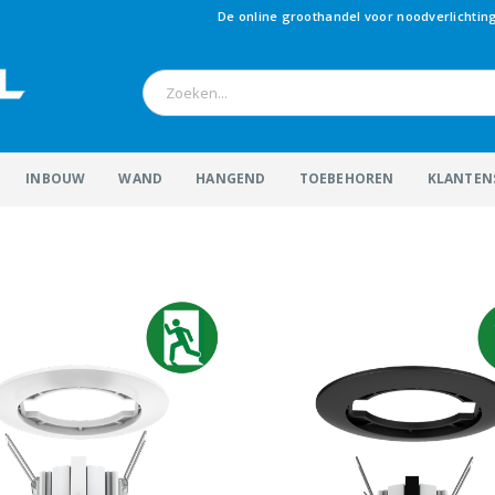
De online groothandel voor noodverlichtin
INBOUW
WAND
HANGEND
TOEBEHOREN
KLANTEN