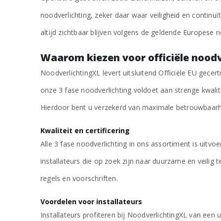
noodverlichting, zeker daar waar veiligheid en continuïte
altijd zichtbaar blijven volgens de geldende Europese 
Waarom kiezen voor officiële noodv
NoodverlichtingXL levert uitsluitend Officiële EU gecer
onze 3 fase noodverlichting voldoet aan strenge kwali
Hierdoor bent u verzekerd van maximale betrouwbaarhe
Kwaliteit en certificering
Alle 3 fase noodverlichting in ons assortiment is uitvoe
installateurs die op zoek zijn naar duurzame en veilig 
€
46,88
regels en voorschriften.
excl. BTW
Voordelen voor installateurs
Installateurs profiteren bij NoodverlichtingXL van een