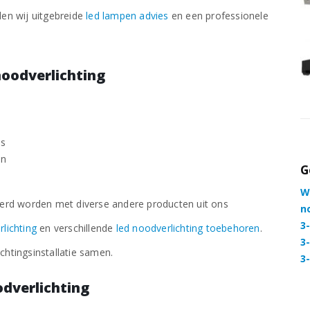
€
46,88
excl. BTW
eden wij uitgebreide
led lampen advies
en een professionele
 - Zwart
3-Fase Noodverlichting Mini Spot - Zwart
noodverlichting
€
71,88
excl. BTW
es
en
G
W
erd worden met diverse andere producten uit ons
n
3
rlichting
en verschillende
led noodverlichting toebehoren
.
3
chtingsinstallatie samen.
3
odverlichting