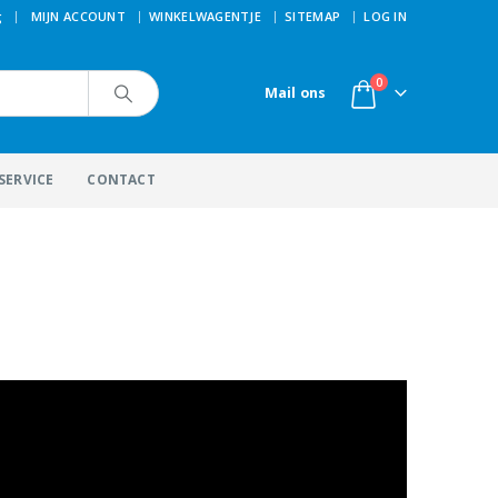
|
g
MIJN ACCOUNT
WINKELWAGENTJE
SITEMAP
LOG IN
0
Mail ons
SERVICE
CONTACT