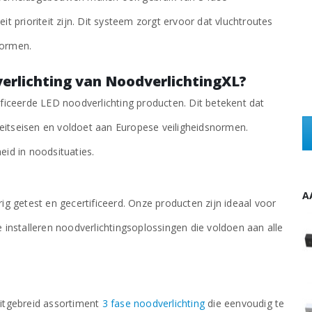
it prioriteit zijn. Dit systeem zorgt ervoor dat vluchtroutes
normen.
erlichting van NoodverlichtingXL?
tificeerde LED noodverlichting producten. Dit betekent dat
teitseisen en voldoet aan Europese veiligheidsnormen.
id in noodsituaties.
A
rig getest en gecertificeerd. Onze producten zijn ideaal voor
te installeren noodverlichtingsoplossingen die voldoen aan alle
3-Fase Anti-Paniek Slim Spot LED Noodverlichting 3W - Zwart
3-Fase Anti-Paniek Slim Spot LED Noodverlichting 3W - Zwart
€
46,88
excl. BTW
3-Fase Anti-Paniek Slim Spot LED Noodverlichting 3W - Wit
3-Fase Anti-Paniek Slim Spot LED Noodverlichting 3W - Wit
 uitgebreid assortiment
3 fase noodverlichting
die eenvoudig te