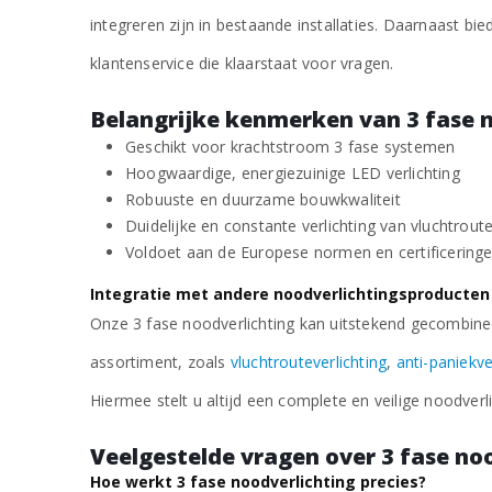
€
46,88
excl. BTW
integreren zijn in bestaande installaties. Daarnaast bi
klantenservice die klaarstaat voor vragen.
3-Fase Noodverlichting Mini Spot
Belangrijke kenmerken van 3 fase 
€
71,88
excl. BTW
Geschikt voor krachtstroom 3 fase systemen
Hoogwaardige, energiezuinige LED verlichting
Robuuste en duurzame bouwkwaliteit
Duidelijke en constante verlichting van vluchtrout
Voldoet aan de Europese normen en certificering
Integratie met andere noodverlichtingsproducten
Onze 3 fase noodverlichting kan uitstekend gecombine
assortiment, zoals
vluchtrouteverlichting
,
anti-paniekve
Hiermee stelt u altijd een complete en veilige noodverli
Veelgestelde vragen over 3 fase no
Hoe werkt 3 fase noodverlichting precies?